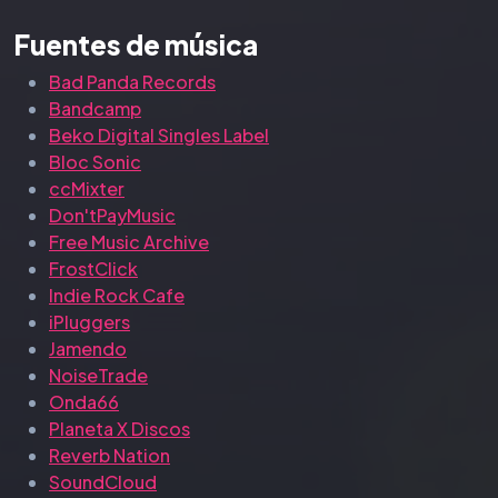
Fuentes de música
Bad Panda Records
Bandcamp
Beko Digital Singles Label
Bloc Sonic
ccMixter
Don'tPayMusic
Free Music Archive
FrostClick
Indie Rock Cafe
iPluggers
Jamendo
NoiseTrade
Onda66
Planeta X Discos
Reverb Nation
SoundCloud