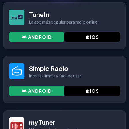
TuneIn
La app más popular para radio online
ANDROID
IOS
Simple Radio
Interfaz limpia y fácil de usar
ANDROID
IOS
myTuner